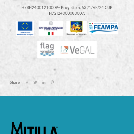
H78H24001210009– Progetto n. 5321/VE/24 CUP
H72I24000080007.
Share