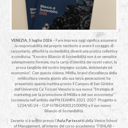
VENEZIA, 3 luglio 2026
– Fare impresa oggi significa assumersi
la responsabilità del proprio territorio e avere il coraggio di
raccontarlo, affinché la sostenibilità diventi una pratica collettiva
e condivisa; “Il nostro Bilancio di Sostenibilità non è un semplice
adempimento formale, ma la carta d’identità dei nostri valori, la
prova tangibile del nostro impegno sociale, ambientale ed
economico”. Con questa visione, Mitilla, brand d’eccellenza della
mitilicoltura veneta giunto alla sua terza generazione, ha
presentato questa mattina presso il Campus di San Giobbe
dell’Università Ca’ Foscari Venezia la sua nuova “Strategia di
marketing per la promozione di Mitilla e del suo ecosistema”
(sostenuta nell’ambito del PN FEAMPA 2021-2027 -Progetto n.
5234/VE/24 – CUP H78H24001210009)) e il suo nuovo
Bilancio di Sostenibilità.
L’evento si è svolto presso l’
Aula Partesotti
della Venice School
of Management, all’interno del corso accademico “FISHLAB –