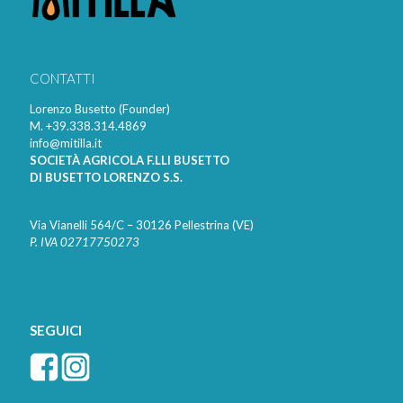
CONTATTI
Lorenzo Busetto (Founder)
M. +39.338.314.4869
info@mitilla.it
SOCIET
À
AGRICOLA F.LLI BUSETTO
DI BUSETTO LORENZO S.S.
Via Vianelli 564/C – 30126 Pellestrina (VE)
P. IVA 02717750273
SEGUICI